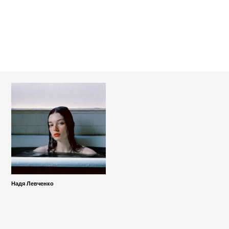
ГЛУБИН
Проект исследует тревогу и одержимос
собственными страхами — внутреннее
напряжение, возникающее из-за
навязчивых мыслей и потери контроля