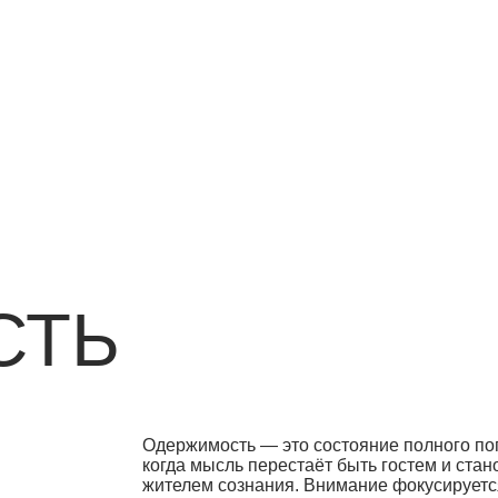
НАЧАТЬ ОБУЧЕНИЕ
НАПИСА
ТЬ
Одержимость — это состояние полного погружения,
когда мысль перестаёт быть гостем и становится
жителем сознания. Внимание фокусируется
настолько, что всё остальное размывается.
Остановиться очень сложно и причиной обсессии
могут стать совершенно разные темы.