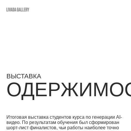
О
ГАЛЕРЕЯ
КУРСЫ
ПЛАТФОРМЕ
ВЫСТАВКА
ОДЕРЖИМОС
Итоговая выставка студентов курса по генерации AI-
видео. По результатам обучения был сформирован
шорт-лист финалистов, чьи работы наиболее точно
и выразительно раскрыли заданную тему.
Экспозицию открывает проект победителя конкурса.