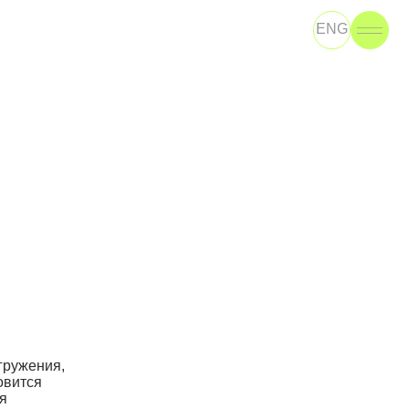
ENG
ТЬ В БОТ
ENG