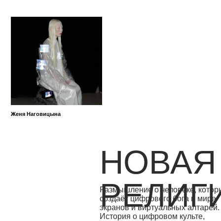
НОВАЯ
РЕЛИГИ
Размышление о человеке, который
создаёт цифрового бога в мире
экранов и виртуальных алтарей.
История о цифровом культе,
одиночестве и поиске подлинности
по ту сторону технологий.