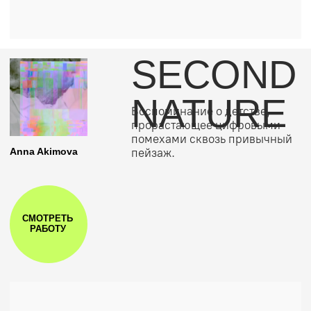
OMEN
Мир после человечности, где
Юлия Корбут
любовь и сострадание
остаются лишь музейными
экспонатами.
СМОТРЕТЬ
РАБОТУ