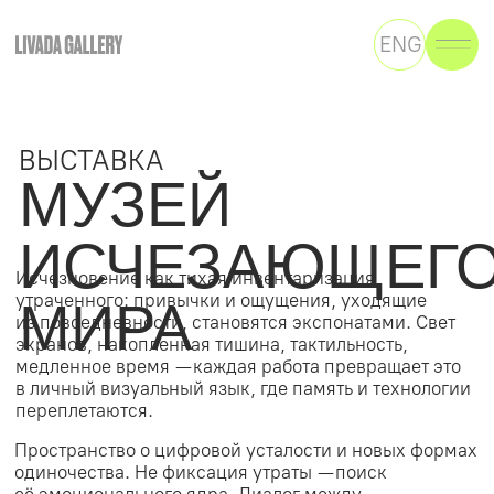
ENG
ВЫСТАВКА
МУЗЕЙ
ИСЧЕЗАЮЩЕГО
Исчезновение как тихая инвентаризация
утраченного: привычки и ощущения, уходящие
МИРА
О
из повседневности, становятся экспонатами. Свет
ПЛАТФОРМЕ
экранов, накопленная тишина, тактильность,
медленное время — каждая работа превращает это
ГАЛЕРЕЯ
в личный визуальный язык, где память и технологии
переплетаются.
Пространство о цифровой усталости и новых формах
КУРСЫ
одиночества. Не фиксация утраты — поиск
её эмоционального ядра. Диалог между
человеческим опытом и потоком информации,
между зрителем и попыткой удержать момент.
НАЧАТЬ ОБУЧЕНИЕ
Селекция конкурсантов курса AI CONCEPT
VIDEO в LIVADA SCHOOL по генерации AI-видео.
По результатам конкурса был сформирован
шорт-лист финалистов.
НАПИСАТЬ В БОТ