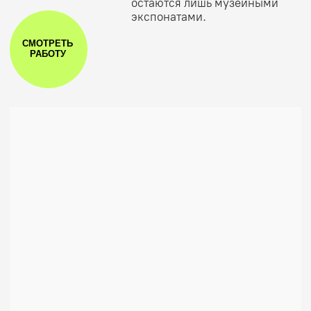
THE LAST
SENSATION
Екатерина
Прикосновение становится
Филичкина
отражением через стекло:
близость рядом, но дотянуться
нельзя.
СМОТРЕТЬ
РАБОТУ