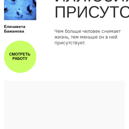
LAST
Runa
PROHIBITION
Антиутопия, где близость под
запретом, а безопасность
куплена ценой живого
СМОТРЕТЬ
РАБОТУ
контакта.