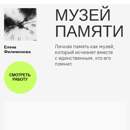
ИИ БОСС
НАЧНИ МЫСЛИТЬ КАК АРТ-ДИРЕКТОР —
И РАБОТАТЬ С ИИ ВИЗУАЛОМ КАК
ПРОФЕССИОНАЛ
Мы учим создавать ИИ-проекты как цельную
визуальную систему — от концепции, идеи,
композиции и визуального мышления
до работы с брендами, компаниями,
артистами и комплексной упаковки соц.
сетей: лента, посты, карусели, карточки