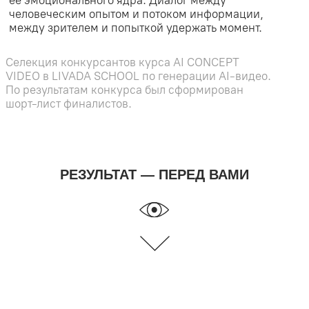
ENG
РЕЗУЛЬТАТ — ПЕРЕД ВАМИ
24 КАДРА
В
СЕКУНДУ
Иван (IVA)
Мир исчезает не взрывом, а
Ячанов
через медленную потерю
сигнала, памяти и связи.
СМОТРЕТЬ
РАБОТУ