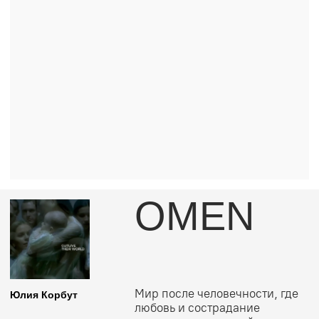
МУЗЕЙ
ПАМЯТИ
Личная память как музей,
Елена
который исчезнет вместе
Филимонова
с единственным, кто его
помнит.
СМОТРЕТЬ
РАБОТУ