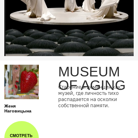
SECOND
NATURE
Воспоминание о детстве,
прорастающее цифровыми
помехами сквозь привычный
пейзаж.
Anna Akimova
СМОТРЕТЬ
РАБОТУ