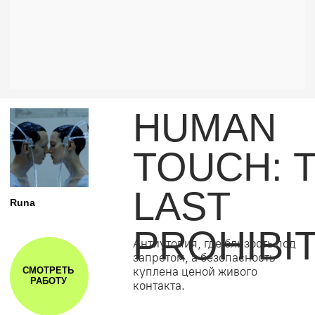
FADING
SIGNAL
На границе тела и кода живое
ArtDroid
присутствие оставляет
последний тактильный след.
СМОТРЕТЬ
РАБОТУ