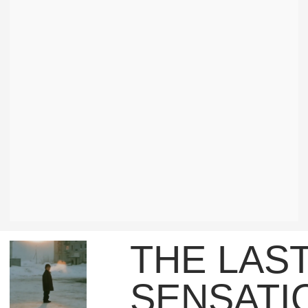
товаров.
УЗНАТЬ
ПОДРОБНЕЕ
TELEGRAM КАНАЛ
ИНСТАГРАМ
(запрещенная соцсеть в РФ)
© 2026 Елизавета Ливада